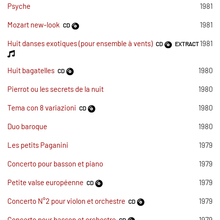
Psyche
1981
Mozart new-look
1981
CD
Huit danses exotiques (pour ensemble à vents)
1981
CD
EXTRACT
Huit bagatelles
1980
CD
Pierrot ou les secrets de la nuit
1980
Tema con 8 variazioni
1980
CD
Duo baroque
1980
Les petits Paganini
1979
Concerto pour basson et piano
1979
Petite valse européenne
1979
CD
Concerto N°2 pour violon et orchestre
1979
CD
Concerto pour basson et orchestre
1979
CD