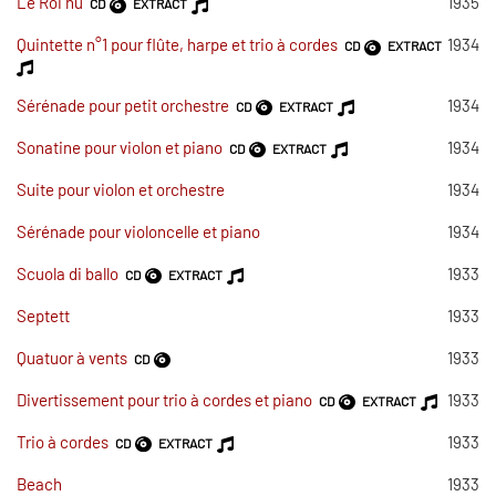
Le Roi nu
1935
CD
EXTRACT
Quintette n°1 pour flûte, harpe et trio à cordes
1934
CD
EXTRACT
Sérénade pour petit orchestre
1934
CD
EXTRACT
Sonatine pour violon et piano
1934
CD
EXTRACT
Suite pour violon et orchestre
1934
Sérénade pour violoncelle et piano
1934
Scuola di ballo
1933
CD
EXTRACT
Septett
1933
Quatuor à vents
1933
CD
Divertissement pour trio à cordes et piano
1933
CD
EXTRACT
Trio à cordes
1933
CD
EXTRACT
Beach
1933