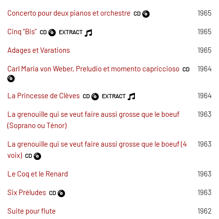
Concerto pour deux pianos et orchestre
1965
CD
Cinq "Bis"
1965
CD
EXTRACT
Adages et Varations
1965
Carl Maria von Weber, Preludio et momento capriccioso
1964
CD
La Princesse de Clèves
1964
CD
EXTRACT
La grenouille qui se veut faire aussi grosse que le boeuf
1963
(Soprano ou Ténor)
La grenouille qui se veut faire aussi grosse que le boeuf (4
1963
voix)
CD
Le Coq et le Renard
1963
Six Préludes
1963
CD
Suite pour flute
1962