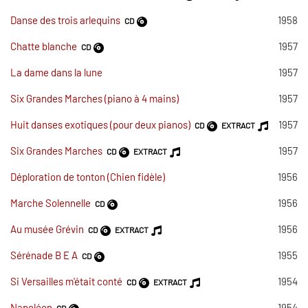
Danse des trois arlequins
1958
CD
Chatte blanche
1957
CD
La dame dans la lune
1957
Six Grandes Marches (piano à 4 mains)
1957
Huit danses exotiques (pour deux pianos)
1957
CD
EXTRACT
Six Grandes Marches
1957
CD
EXTRACT
Déploration de tonton (Chien fidèle)
1956
Marche Solennelle
1956
CD
Au musée Grévin
1956
CD
EXTRACT
Sérénade B E A
1955
CD
Si Versailles m'était conté
1954
CD
EXTRACT
Napoléon
1954
CD