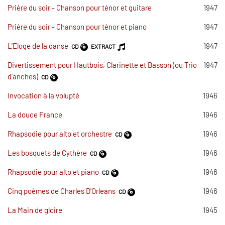
Prière du soir - Chanson pour ténor et guitare
1947
Prière du soir - Chanson pour ténor et piano
1947
L'Eloge de la danse
1947
CD
EXTRACT
Divertissement pour Hautbois, Clarinette et Basson (ou Trio
1947
d'anches)
CD
Invocation à la volupté
1946
La douce France
1946
Rhapsodie pour alto et orchestre
1946
CD
Les bosquets de Cythère
1946
CD
Rhapsodie pour alto et piano
1946
CD
Cinq poèmes de Charles D'Orleans
1946
CD
La Main de gloire
1945