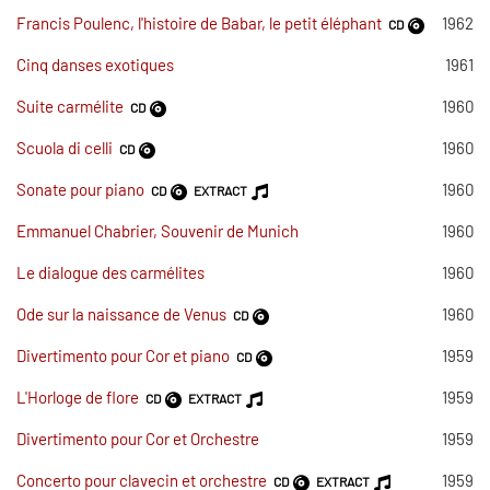
Francis Poulenc, l'histoire de Babar, le petit éléphant
1962
CD
Cinq danses exotiques
1961
Suite carmélite
1960
CD
Scuola di celli
1960
CD
Sonate pour piano
1960
CD
EXTRACT
Emmanuel Chabrier, Souvenir de Munich
1960
Le dialogue des carmélites
1960
Ode sur la naissance de Venus
1960
CD
Divertimento pour Cor et piano
1959
CD
L'Horloge de flore
1959
CD
EXTRACT
Divertimento pour Cor et Orchestre
1959
Concerto pour clavecin et orchestre
1959
CD
EXTRACT