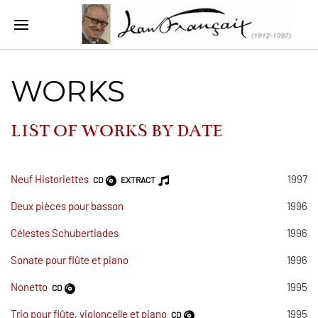
WORKS
LIST OF WORKS BY
DATE
Neuf Historiettes
1997
CD
EXTRACT
Deux pièces pour basson
1996
Célestes Schubertiades
1996
Sonate pour flûte et piano
1996
Nonetto
1995
CD
Trio pour flûte, violoncelle et piano
1995
CD