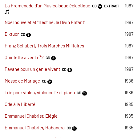
La Promenade d'un Musicologue éclectique
1987
CD
EXTRACT
Noël nouvelet et "Il est né, le Divin Enfant"
1987
Dixtuor
1987
CD
Franz Schubert, Trois Marches Militaires
1987
Quintette à vent n°2
1987
CD
Pavane pour un génie vivant
1987
CD
Messe de Mariage
1986
CD
Trio pour violon, violoncelle et piano
1986
CD
Ode à la Liberté
1985
Emmanuel Chabrier, Elégie
1985
Emmanuel Chabrier, Habanera
1985
CD