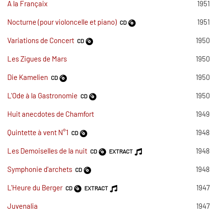
A la Françaix
1951
Nocturne (pour violoncelle et piano)
1951
CD
Variations de Concert
1950
CD
Les Zigues de Mars
1950
Die Kamelien
1950
CD
L'Ode à la Gastronomie
1950
CD
Huit anecdotes de Chamfort
1949
Quintette à vent N°1
1948
CD
Les Demoiselles de la nuit
1948
CD
EXTRACT
Symphonie d'archets
1948
CD
L'Heure du Berger
1947
CD
EXTRACT
Juvenalia
1947