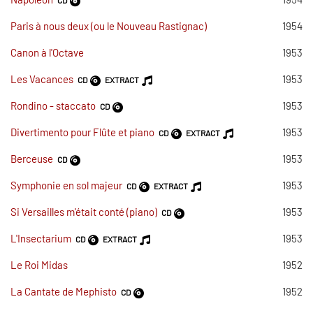
Paris à nous deux (ou le Nouveau Rastignac)
1954
Canon à l'Octave
1953
Les Vacances
1953
CD
EXTRACT
Rondino - staccato
1953
CD
Divertimento pour Flûte et piano
1953
CD
EXTRACT
Berceuse
1953
CD
Symphonie en sol majeur
1953
CD
EXTRACT
Si Versailles m'était conté (piano)
1953
CD
L'Insectarium
1953
CD
EXTRACT
Le Roi Midas
1952
La Cantate de Mephisto
1952
CD