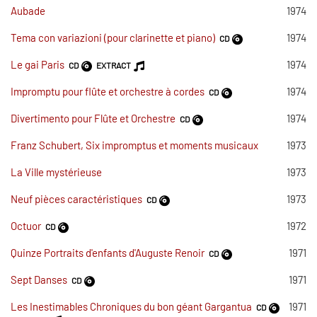
Aubade
1974
Tema con variazioni (pour clarinette et piano)
1974
CD
Le gai Paris
1974
CD
EXTRACT
Impromptu pour flûte et orchestre à cordes
1974
CD
Divertimento pour Flûte et Orchestre
1974
CD
Franz Schubert, Six impromptus et moments musicaux
1973
La Ville mystérieuse
1973
Neuf pièces caractéristiques
1973
CD
Octuor
1972
CD
Quinze Portraits d'enfants d'Auguste Renoir
1971
CD
Sept Danses
1971
CD
Les Inestimables Chroniques du bon géant Gargantua
1971
CD