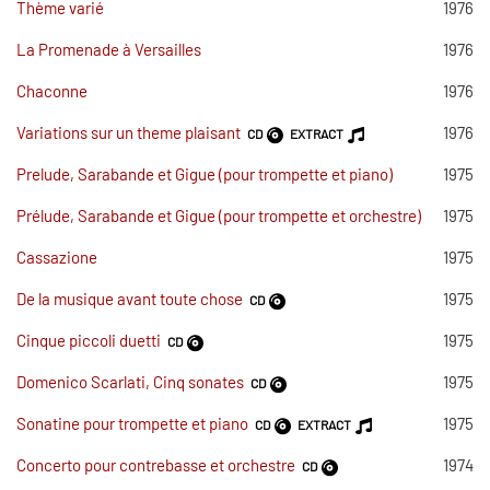
Thème varié
1976
La Promenade à Versailles
1976
Chaconne
1976
Variations sur un theme plaisant
1976
CD
EXTRACT
Prelude, Sarabande et Gigue (pour trompette et piano)
1975
Prélude, Sarabande et Gigue (pour trompette et orchestre)
1975
Cassazione
1975
De la musique avant toute chose
1975
CD
Cinque piccoli duetti
1975
CD
Domenico Scarlati, Cinq sonates
1975
CD
Sonatine pour trompette et piano
1975
CD
EXTRACT
Concerto pour contrebasse et orchestre
1974
CD