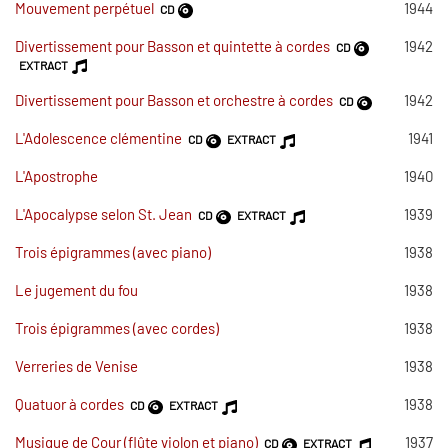
Mouvement perpétuel
1944
CD
Divertissement pour Basson et quintette à cordes
1942
CD
EXTRACT
Divertissement pour Basson et orchestre à cordes
1942
CD
L'Adolescence clémentine
1941
CD
EXTRACT
L'Apostrophe
1940
L'Apocalypse selon St. Jean
1939
CD
EXTRACT
Trois épigrammes (avec piano)
1938
Le jugement du fou
1938
Trois épigrammes (avec cordes)
1938
Verreries de Venise
1938
Quatuor à cordes
1938
CD
EXTRACT
Musique de Cour (flûte violon et piano)
1937
CD
EXTRACT