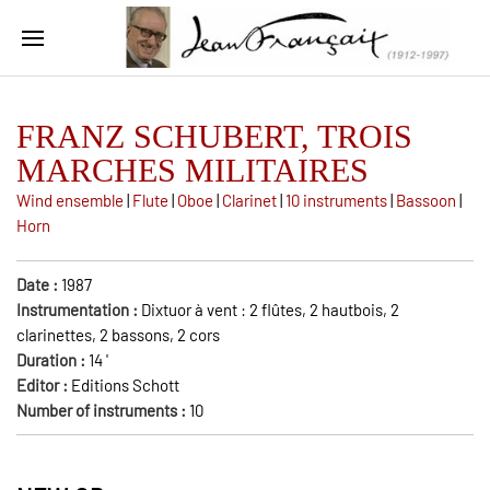
FRANZ SCHUBERT, TROIS
MARCHES MILITAIRES
Wind ensemble
|
Flute
|
Oboe
|
Clarinet
|
10 instruments
|
Bassoon
|
Horn
Date :
1987
Instrumentation :
Dixtuor à vent : 2 flûtes, 2 hautbois, 2
clarinettes, 2 bassons, 2 cors
Duration :
14
'
Editor :
Editions Schott
Number of instruments :
10