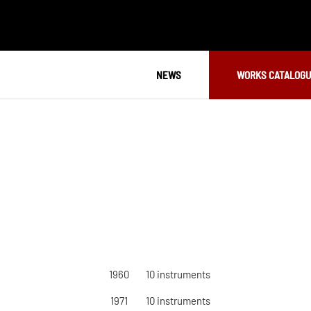
NEWS
WORKS CATALOG
1960
10
instruments
1971
10
instruments