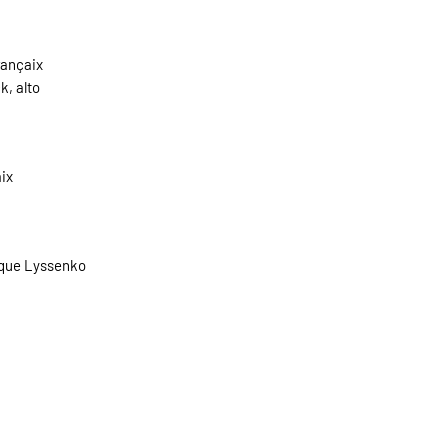
rançaix
k, alto
aix
sique Lyssenko