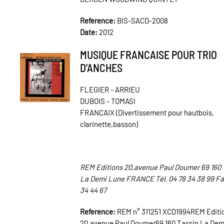
Reference:
BIS-SACD-2008
Date:
2012
MUSIQUE FRANCAISE POUR TRIO
D'ANCHES
FLEGIER - ARRIEU
DUBOIS - TOMASI
FRANCAIX (Divertissement pour hautbois,
clarinette,basson)
REM Editions 20,avenue Paul Doumer 69 160 
La Demi Lune FRANCE Tél. 04 78 34 38 99 Fa
34 44 67
Reference:
REM n° 311251 XCD1994REM Editi
20,avenue Paul Doumer69 160 Tassin La Dem