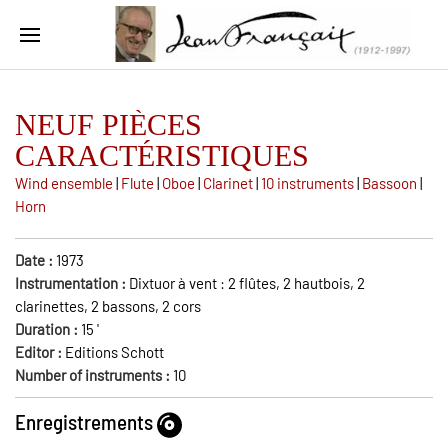
NEUF PIÈCES
CARACTÉRISTIQUES
Wind ensemble
|
Flute
|
Oboe
|
Clarinet
|
10 instruments
|
Bassoon
|
Horn
Date :
1973
Instrumentation :
Dixtuor à vent : 2 flûtes, 2 hautbois, 2
clarinettes, 2 bassons, 2 cors
Duration :
15
'
Editor :
Editions Schott
Number of instruments :
10
Enregistrements