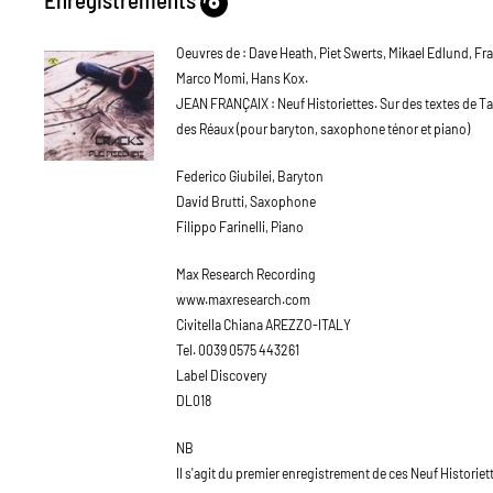
Oeuvres de : Dave Heath, Piet Swerts, Mikael Edlund, Fr
Marco Momi, Hans Kox.
JEAN FRANÇAIX : Neuf Historiettes. Sur des textes de T
des Réaux (pour baryton, saxophone ténor et piano)
Federico Giubilei, Baryton
David Brutti, Saxophone
Filippo Farinelli, Piano
Max Research Recording
www.maxresearch.com
Civitella Chiana AREZZO-ITALY
Tel. 0039 0575 443261
Label Discovery
DL018
NB
Il s'agit du premier enregistrement de ces Neuf Historiet