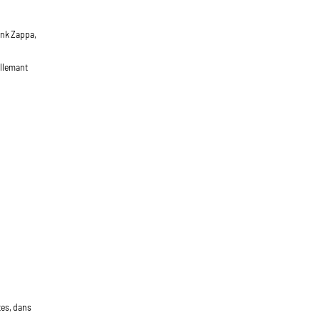
ank Zappa,
allemant
tes, dans