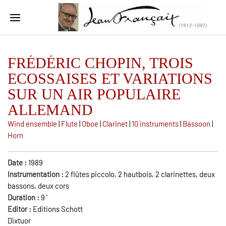
FRÉDÉRIC CHOPIN, TROIS
ECOSSAISES ET VARIATIONS
SUR UN AIR POPULAIRE
ALLEMAND
Wind ensemble
|
Flute
|
Oboe
|
Clarinet
|
10 instruments
|
Bassoon
|
Horn
Date :
1989
Instrumentation :
2 flûtes piccolo, 2 hautbois, 2 clarinettes, deux
bassons, deux cors
Duration :
9
'
Editor :
Editions Schott
Dixtuor