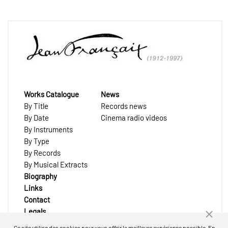
Works Catalogue
News
By Title
Records news
By Date
Cinema radio videos
By Instruments
By Type
By Records
By Musical Extracts
Biography
Links
Contact
Legals
Ce site utilise des cookies pour vous offrir la meilleure expérience possible. En