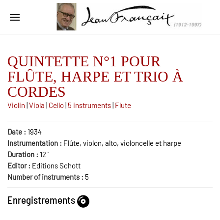
QUINTETTE N°1 POUR
FLÛTE, HARPE ET TRIO À
CORDES
Violin
|
Viola
|
Cello
|
5 instruments
|
Flute
Date :
1934
Instrumentation :
Flûte, violon, alto, violoncelle et harpe
Duration :
12
'
Editor :
Editions Schott
Number of instruments :
5
Enregistrements