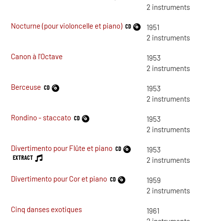
2
instruments
Nocturne (pour violoncelle et piano)
CD
1951
2
instruments
Canon à l'Octave
1953
2
instruments
Berceuse
CD
1953
2
instruments
Rondino - staccato
CD
1953
2
instruments
Divertimento pour Flûte et piano
CD
1953
EXTRACT
2
instruments
Divertimento pour Cor et piano
CD
1959
2
instruments
Cinq danses exotiques
1961