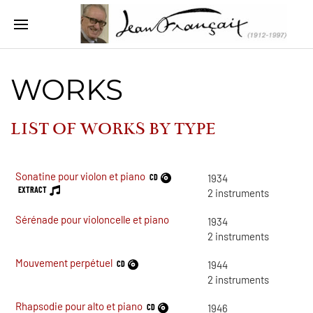
WORKS
LIST OF WORKS BY
TYPE
Sonatine pour violon et piano
CD
1934
EXTRACT
2
instruments
Sérénade pour violoncelle et piano
1934
2
instruments
Mouvement perpétuel
CD
1944
2
instruments
Rhapsodie pour alto et piano
CD
1946