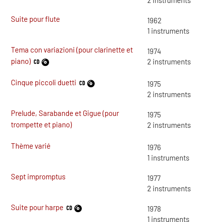
2
instruments
Suite pour flute
1962
1
instruments
Tema con variazioni (pour clarinette et
1974
piano)
2
instruments
CD
Cinque piccoli duetti
CD
1975
2
instruments
Prelude, Sarabande et Gigue (pour
1975
trompette et piano)
2
instruments
Thème varié
1976
1
instruments
Sept impromptus
1977
2
instruments
Suite pour harpe
CD
1978
1
instruments