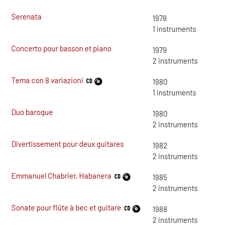
Serenata
1978
1
instruments
Concerto pour basson et piano
1979
2
instruments
Tema con 8 variazioni
CD
1980
1
instruments
Duo baroque
1980
2
instruments
Divertissement pour deux guitares
1982
2
instruments
Emmanuel Chabrier, Habanera
CD
1985
2
instruments
Sonate pour flûte à bec et guitare
CD
1988
2
instruments